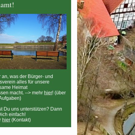
namt!
r an, was der Bürger- und
sverein alles für unsere
same Heimat
ssen macht. --> mehr
hier
! (über
 Aufgaben)
t Du uns unterstützen? Dann
ich einfach!
r
hier
(Kontakt)