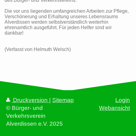
des Bürger- und Verkehrsvereins.
Die vor uns liegenden umfangreichen Arbeiten zur Pflege,
Verschönerung und Erhaltung unseres Lebensraums
Alverdissen werden selbstverständlich weiterhin
ehrenamtlich ausgeführt. Für jeden Helfer sind wir
dankbar!
(Verfasst von Helmuth Welsch)
Druckversion
|
Sitemap
Login
© Bürger- und
Webansicht
Verkehrsverein
Alverdissen e.V. 2025